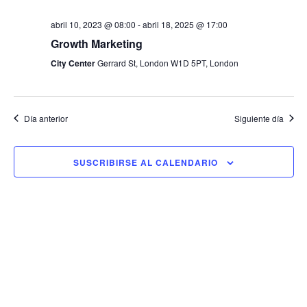
a
n
i
r
abril 10, 2023 @ 08:00
-
abril 18, 2025 @ 17:00
d
Growth Marketing
f
ó
e
e
City Center
Gerrard St, London W1D 5PT, London
v
n
c
i
h
d
s
a
Día anterior
Siguiente día
e
t
.
a
b
SUSCRIBIRSE AL CALENDARIO
s
ú
d
s
e
E
q
v
u
e