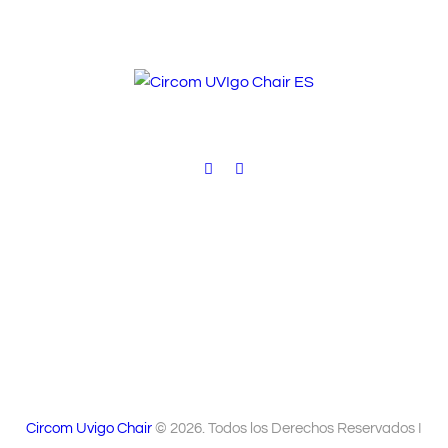
n
e
t
d
o
a
y
v
i
s
t
a
s
d
Circom Uvigo Chair
© 2026. Todos los Derechos Reservados I