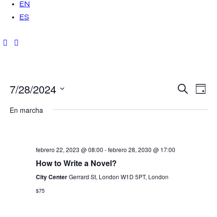
EN
ES
7/28/2024
N
N
B
D
u
í
a
S
s
a
a
En marcha
c
v
e
a
r
v
l
e
e
g
e
febrero 22, 2023 @ 08:00
-
febrero 28, 2030 @ 17:00
c
a
How to Write a Novel?
g
c
c
City Center
Gerrard St, London W1D 5PT, London
i
a
$75
i
o
ó
n
c